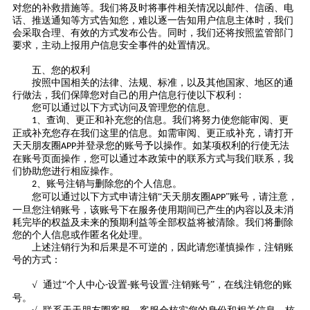
对您的补救措施等。我们将及时将事件相关情况以邮件、信函、电
话、推送通知等方式告知您，难以逐一告知用户信息主体时，我们
会采取合理、有效的方式发布公告。同时，我们还将按照监管部门
要求，主动上报用户信息安全事件的处置情况。
五、您的权利
按照中国相关的法律、法规、标准，以及其他国家、地区的通
行做法，我们保障您对自己的用户信息行使以下权利：
您可以通过以下方式访问及管理您的信息。
、查询、更正和补充您的信息。我们将努力使您能审阅、更
1
正或补充您存在我们这里的信息。如需审阅、更正或补充，请打开
天天朋友圈
并登录您的账号予以操作。如某项权利的行使无法
APP
在账号页面操作，您可以通过本政策中的联系方式与我们联系，我
们协助您进行相应操作。
、账号注销与删除您的个人信息。
2
您可以通过以下方式申请注销
“天天朋友圈
”账号，请注意，
APP
一旦您注销账号，该账号下在服务使用期间已产生的内容以及未消
耗完毕的权益及未来的预期利益等全部权益将被清除。我们将删除
您的个人信息或作匿名化处理。
上述注销行为和后果是不可逆的，因此请您谨慎操作，注销账
号的方式：
√ 通过“个人中心
设置
账号设置
注销账号”，在线注销您的账
-
-
-
号。