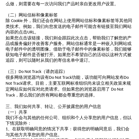
么做，则需要在每一次访问我们产品时亲自更改用户设置。
（二）网站信标和像素标签
除
外，我们还会在网站上使用网站信标和像素标签等其他同
Cookie
类技术。例如，我们向您发送的电子邮件可能含有链接至我们网站
内容的点击
。
URL
如果您点击该链接，我们则会跟踪此次点击，帮助我们了解您的产
品或服务偏好并改善客户服务。网站信标通常是一种嵌入到网站或
电子邮件中的透明图像。借助于电子邮件中的像素标签，我们能够
获知电子邮件是否被打开。如果您不希望自己的活动以这种方式被
追踪，则可以随时从我们的寄信名单中退订。
（三）
（请勿追踪）
Do Not Track
很多网络浏览器均设有
功能，该功能可向网站发布
Do Not Track
Do
请求。目前，主要互联网标准组织尚未设立相关政策来规
Not Track
定网站应如何应对此类请求。但如果您的浏览器启用了
Do Not
，那么我们的所有网站都会尊重您的选择。
Track
三、我们如何共享、转让、公开披露您的用户信息
（一）共享
我们不会与其他的任何公司、组织和个人分享您的用户信息，但以
下情况除外：
、在获取明确同意的情况下共享：获得您的明确同意后，我们会
1
与其他方共享您的用户信息。