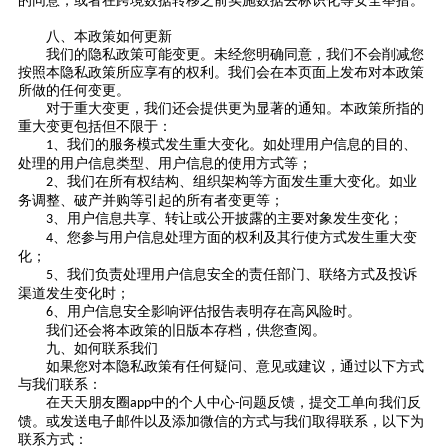
的同意，或者在跨境数据转移之前实施数据去标识化等安全举措。
八、本政策如何更新
我们的隐私政策可能变更。未经您明确同意，我们不会削减您
按照本隐私政策所应享有的权利。我们会在本页面上发布对本政策
所做的任何变更。
对于重大变更，我们还会提供更为显著的通知。本政策所指的
重大变更包括但不限于：
、我们的服务模式发生重大变化。如处理用户信息的目的、
1
处理的用户信息类型、用户信息的使用方式等；
、我们在所有权结构、组织架构等方面发生重大变化。如业
2
务调整、破产并购等引起的所有者变更等；
、用户信息共享、转让或公开披露的主要对象发生变化；
3
、您参与用户信息处理方面的权利及其行使方式发生重大变
4
化；
、我们负责处理用户信息安全的责任部门、联络方式及投诉
5
渠道发生变化时；
、用户信息安全影响评估报告表明存在高风险时。
6
我们还会将本政策的旧版本存档，供您查阅。
九、如何联系我们
如果您对本隐私政策有任何疑问、意见或建议，通过以下方式
与我们联系：
在
天天朋友圈
中的
个人
中心
问题反馈，提交工单
向
我们反
app
-
馈
。
或
发送
电子邮件以及添加微信的方式与我们取得联系，
以下
为
联系方式：