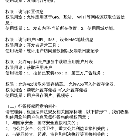
使用场景：发布内容
拍摄。
-
权限：访问位置信息
权限用途：允许应用基于
、基站、
等网络源获取位置信
GPS
Wi-Fi
息；
使用场景：
、发布内容
当前所在位置；
、使用同城功能。
1
-
2
权限：访问用户
、
、设备
地址信息
IMEI
IMSI
MAC
权限用途：开发者运营工具；
使用场景：统计用户访问量
数据
以及崩溃日志记录
权限：允许
从账户服务中获取应用账户列表
App
权限用途：获取应用账户
使用场景：
、拉起已安装
；
、
第三方
广告
服务；
1
app
2
权限：允许
读取外置存储器。
允许
写入外置存储器。
App
.
App
权限用途：读取外置存储器
写入外置存储器
使用场景：
用户
保存图片、
视频等；
（二）征得授权同意的例外
请您理解，根据法律法规及相关国家标准，以下情形中，我们收集
和使用您的用户信息无需征得您的授权同意：
、与国家安全、国防安全直接相关的；
1
、与公共安全、公共卫生、重大公共利益直接相关的；
2
、与犯罪侦查、起诉、审判和判决执行等直接相关的；
3