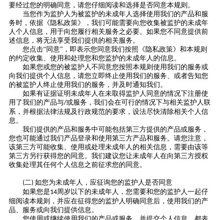
要经过您的明确同意，请您仔细阅读和选择是否同意本规则。
当您作为监护人为被监护的未成年人选择使用我们的产品和服
务时，依据《隐私政策》，我们可能需要向您收集被监护的未成年
人个人信息，用于向您履行相关服务之必要。如果您不同意提供前
述信息，将无法享受我们提供的相关服务。
您点击
“同意”，即表示您同意我们按照《隐私政策》和本规则
的约定收集、使用和处理您和您监护的未成年人的信息。
如果您或您的被监护人不同意您按照本规则使用我们的服务或
向我们提供个人信息，请您立即终止使用我们的服务、或者告知您
的被监护人终止使用我们的服务，并及时通知我们。
如果有证据证明未成年人在未取得监护人同意的情况下注册使
用了我们的产品与
或服务，我们会在可行的情况下与相关监护人联
/
系，并根据法律法规及行政规范的要求，设法尽快清除相关个人信
息。
我们提供的产品和服务中可能包括第三方提供的产品或服务，
您也可能通过我们产品登录和使用第三方产品和服务。请您注意，
该第三方可能收集、使用或处理未成年人的相关信息，需要由该等
第三方另行获得您的同意。我们建议您让未成年人在向第三方授权
收集处理其任何个人信息之前征求您的同意。
二
如您为未成年人，应征询您的监护人是否同意
(
)
如果您是
周岁以下的未成年人，您需要和您的监护人一起仔
14
细阅读本规则，并应在征得您的监护人明确同意后，使用我们的产
品、服务或向我们提供信息。
您使用或继续使用我们的产品或服务，并提交个人信息，都表