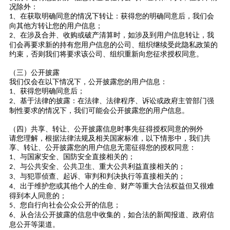
况除外：
、在获取明确同意的情况下转让：获得您的明确同意后，我们会
1
向其他方转让您的用户信息；
、在涉及合并、收购或破产清算时，如涉及到用户信息转让，我
2
们会再要求新的持有您用户信息的公司、组织继续受此隐私政策的
约束，否则我们将要求该公司、组织重新向您征求授权同意。
（三）公开披露
我们仅会在以下情况下，公开披露您的用户信息：
、获得您明确同意后；
1
、基于法律的披露：在法律、法律程序、诉讼或政府主管部门强
2
制性要求的情况下，我们可能会公开披露您的用户信息。
（四）共享、转让、公开披露信息时事先征得授权同意的例外
请您理解，根据法律法规及相关国家标准，以下情形中，我们共
享、转让、公开披露您的用户信息无需征得您的授权同意：
、与国家安全、国防安全直接相关的；
1
、与公共安全、公共卫生、重大公共利益直接相关的；
2
、与犯罪侦查、起诉、审判和判决执行等直接相关的；
3
、出于维护您或其他个人的生命、财产等重大合法权益但又很难
4
得到本人同意的；
、您自行向社会公众公开的信息；
5
、从合法公开披露的信息中收集的，如合法的新闻报道、政府信
6
息公开等渠道。