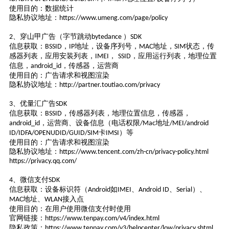
使用目的：数据统计
隐私协议地址：
https://www.umeng.com/page/policy
、穿山甲广告（字节跳动
）
2
bytedance
SDK
信息获取：
，
地址，设备序列号，
地址，
状态，传
BSSID
IP
MAC
SIM
感器列表，应用安装列表，
，
，应用运行列表，地理位置
IMEI
SSID
信息，
，传感器，运营商
android_id
使用目的：广告请求和视图渲染
隐私协议地址：
http://partner.toutiao.com/privacy
、优量汇广告
3
SDK
信息获取：
，传感器列表，地理位置信息，传感器，
BSSID
，运营商、设备信息（电话权限
地址
android_id
/Mac
/MEI/android
卡
）等
ID/IDFA/OPENUDID/GUID/SIM
IMSI
使用目的：广告请求和视图渲染
隐私协议地址：
https://www.tencent.com/zh-cn/privacy-policy.html
https://privacy.qq.com/
、微信支付
4
SDK
信息获取：设备标识符（
如
、
、
）、
Android
IMEI
Android ID
Serial
地址、
接入点
MAC
WLAN
使用目的：在用户使用微信支付时使用
官网链接：
https://www.tenpay.com/v4/index.html
隐私政策：
https://www.tenpay.com/v3/helpcenter/low/privacy.shtml