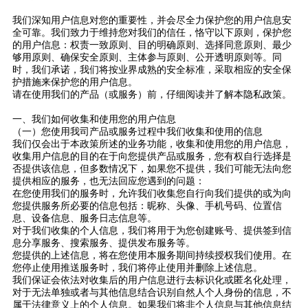
我们深知用户信息对您的重要性，并会尽全力保护您的用户信息安
全可靠。我们致力于维持您对我们的信任，恪守以下原则，保护您
的用户信息：权责一致原则、目的明确原则、选择同意原则、最少
够用原则、确保安全原则、主体参与原则、公开透明原则等。同
时，我们承诺，我们将按业界成熟的安全标准，采取相应的安全保
护措施来保护您的用户信息。
请在使用我们的产品（或服务）前，仔细阅读并了解本隐私政策。
一、我们如何收集和使用您的用户信息
（一）您使用我司产品或服务过程中我们收集和使用的信息
我们仅会出于本政策所述的业务功能，收集和使用您的用户信息，
收集用户信息的目的在于向您提供产品或服务，您有权自行选择是
否提供该信息，但多数情况下，如果您不提供，我们可能无法向您
提供相应的服务，也无法回应您遇到的问题：
在您使用我们的服务时，允许我们收集您自行向我们提供的或为向
您提供服务所必要的信息包括：昵称、头像、手机号码、位置信
息、设备信息、服务日志信息等。
对于我们收集的个人信息，我们将用于为您创建账号、提供签到信
息分享服务、搜索服务、提供发布服务等。
您提供的上述信息，将在您使用本服务期间持续授权我们使用。在
您停止使用推送服务时，我们将停止使用并删除上述信息。
我们保证会依法对收集后的用户信息进行去标识化或匿名化处理，
对于无法单独或者与其他信息结合识别自然人个人身份的信息，不
属于法律意义上的个人信息。如果我们将非个人信息与其他信息结