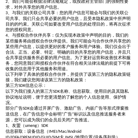
、我们可能会根据法律法规规定，或按政府主管部门的强制性要
2
求，对外共享您的用户信息。
、与我们的关联公司共享：您的用户信息可能会与我们的关联公
3
司共享。我们只会共享必要的用户信息，且受本隐私政策中所声明
目的的约束。关联公司如要改变用户信息的处理目的，将再次征求
您的授权同意。
、与授权合作伙伴共享：仅为实现本政策中声明的目的，我们的
4
某些服务将由授权合作伙伴提供。我们可能会与合作伙伴共享您的
某些用户信息，以提供更好的客户服务和用户体验。我们仅会出于
合法、正当、必要、特定、明确的目的共享您的用户信息，并且只
会共享提供服务所必要的用户信息。为了更好运营和改善技术和服
务，您同意我们和授权合作伙伴在符合相关法律法规的前提下可将
收集的信息用于其他服务和用途。
以下列举了具体的授权合作伙伴，并提供了该第三方的隐私政策链
接，我们建议您阅读该第三方的隐私政策：
第三方
信息公示：
SDK
以下为我们接入的第三方
名称、信息获取、使用目的及其隐私
SDK
协议地址说明，便于您更清楚的了解您的个人信息使用、保护情
况。
部分
广告
会
通过开屏广告、激励广告、内嵌广告等形式弹窗推
SDK
送信息，在广告
信息中
会
标明
广告
标识以及信息推送服务者来
“
”
源，
您可以
成为
我们的会员后关闭
广告
推送。
、友盟（
）
1
umeng
SDK
信息获取：设备信息（
IMEI/Mac/Android
卡
地理位置
设备序列号）
ID/IDFA/OPENUDID/GUID/SIM
IMSI /
/