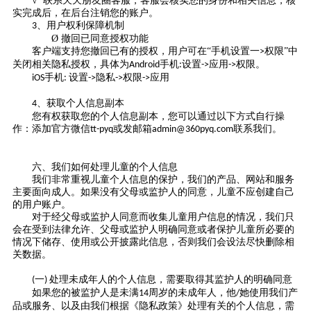
√ 联系天天朋友圈客服，客服会核实您的身份和相关信息，核
实完成后，在后台注销您的账户。
、用户权利保障机制
3
Ø
撤回已同意授权功能
客户端支持您撤回已有的授权，用户可在
“手机设置一
权限”中
>
关闭相关隐私授权，具体为
手机
设置
应用
权限。
Android
:
->
->
手机
设置
隐私
权限
应用
iOS
:
->
->
->
、获取个人信息副本
4
您有权获取您的个人信息副本，您可以通过以下方式自行操
作：添加官方
微信
或发邮箱
联系我们。
tt-pyq
admin@360pyq.com
六、我们如何处理儿童的个人信息
我们非常重视儿童个人信息的保护，我们的产品、网站和服务
主要面向成人。如果没有父母或监护人的同意，儿童不应创建自己
的用户账户。
对于经父母或监护人同意而收集儿童用户信息的情况，我们只
会在受到法律允许、父母或监护人明确同意或者保护儿童所必要的
情况下储存、使用或公开披露此信息，否则我们会设法尽快删除相
关数据。
一
处理未成年人的个人信息，需要取得其监护人的明确同意
(
)
如果您的被监护人是未满
周岁的未成年人，他
她使用我们产
14
/
品或服务、以及由我们根据《隐私政策》处理有关的个人信息，需