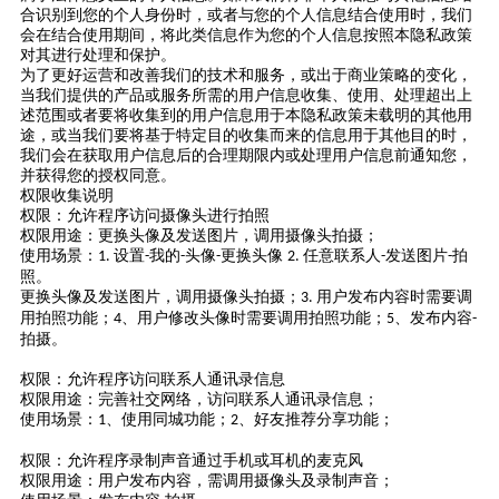
合识别到您的个人身份时，或者与您的个人信息结合使用时，我们
会在结合使用期间，将此类信息作为您的个人信息按照本隐私政策
对其进行处理和保护。
为了更好运营和改善我们的技术和服务，或出于商业策略的变化，
当我们提供的产品或服务所需的用户信息收集、使用、处理超出上
述范围或者要将收集到的用户信息用于本隐私政策未载明的其他用
途，或当我们要将基于特定目的收集而来的信息用于其他目的时，
我们会在获取用户信息后的合理期限内或处理用户信息前通知您，
并获得您的授权同意。
权限收集说明
权限：允许程序访问摄像头进行拍照
权限用途：更换头像及发送图片，调用摄像头拍摄；
使用场景：
设置
我的
头像
更换头像
任意联系人
发送图片
拍
1.
-
-
-
2.
-
-
照。
更换头像及发送图片，调用摄像头拍摄；
用户发布内容时需要调
3.
用拍照功能；
、用户修改头像时需要调用拍照功能；
、发布内容
4
5
-
拍摄。
权限：允许程序访问联系人通讯录信息
权限用途：完善社交网络，访问联系人通讯录信息；
使用场景：
、使用同城功能；
、好友推荐分享功能；
1
2
权限：允许程序录制声音通过手机或耳机的麦克风
权限用途：用户发布内容，需调用摄像头及录制声音；