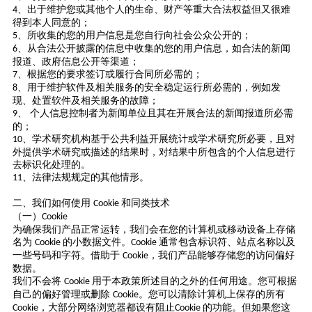
、出于维护您或其他个人的生命、财产等重大合法权益但又很难
4
得到本人同意的；
、所收集的您的用户信息是您自行向社会公众公开的；
5
、从合法公开披露的信息中收集的您的用户信息，如合法的新闻
6
报道、政府信息公开等渠道；
、根据您的要求签订或履行合同所必需的；
7
、用于维护软件及相关服务的安全稳定运行所必需的，例如发
8
现、处置软件及相关服务的故障；
、 个人信息控制者为新闻单位且其在开展合法的新闻报道所必需
9
的；
、学术研究机构基于公共利益开展统计或学术研究所必要，且对
10
外提供学术研究或描述的结果时，对结果中所包含的个人信息进行
去标识化处理的。
、法律法规规定的其他情形。
11
二、我们如何使用
和同类技术
Cookie
（一）
Cookie
为确保我们产品正常运转，我们会在您的计算机或移动设备上存储
名为
的小数据文件。
通常包含标识符、站点名称以及
Cookie
Cookie
一些号码和字符。借助于
，我们产品能够存储您的访问偏好
Cookie
数据。
我们不会将
用于本政策所述目的之外的任何用途。您可根据
Cookie
自己的偏好管理或删除
。您可以清除计算机上保存的所有
Cookie
，大部分网络浏览器都设有阻止
的功能。但如果您这
Cookie
Cookie