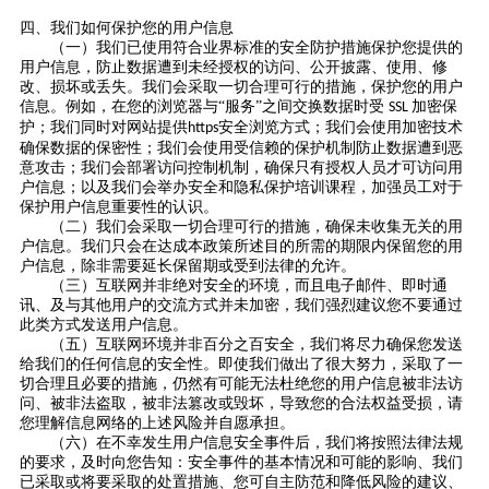
四、我们如何保护您的用户信息
（一）我们已使用符合业界标准的安全防护措施保护您提供的
用户信息，防止数据遭到未经授权的访问、公开披露、使用、修
改、损坏或丢失。我们会采取一切合理可行的措施，保护您的用户
信息。例如，在您的浏览器与
“服务”之间交换数据时受
加密保
SSL
护；我们同时对网站提供
安全浏览方式；我们会使用加密技术
https
确保数据的保密性；我们会使用受信赖的保护机制防止数据遭到恶
意攻击；我们会部署访问控制机制，确保只有授权人员才可访问用
户信息；以及我们会举办安全和隐私保护培训课程，加强员工对于
保护用户信息重要性的认识。
（二）我们会采取一切合理可行的措施，确保未收集无关的用
户信息。我们只会在达成本政策所述目的所需的期限内保留您的用
户信息，除非需要延长保留期或受到法律的允许。
（三）互联网并非绝对安全的环境，而且电子邮件、即时通
讯、及与其他用户的交流方式并未加密，我们强烈建议您不要通过
此类方式发送用户信息。
（五）互联网环境并非百分之百安全，我们将尽力确保您发送
给我们的任何信息的安全性。即使我们做出了很大努力，采取了一
切合理且必要的措施，仍然有可能无法杜绝您的用户信息被非法访
问、被非法盗取，被非法篡改或毁坏，导致您的合法权益受损，请
您理解信息网络的上述风险并自愿承担。
（六）在不幸发生用户信息安全事件后，我们将按照法律法规
的要求，及时向您告知：安全事件的基本情况和可能的影响、我们
已采取或将要采取的处置措施、您可自主防范和降低风险的建议、