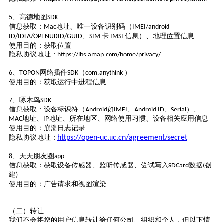
、高德地图
5
SDK
信息获取：
地址、唯一设备识别码（
Mac
IMEI/android
、
卡
信息）、地理位置信息
ID/IDFA/OPENUDID/GUID
SIM
IMSI
使用目的：获取位置
隐私协议地址：
https://lbs.amap.com/home/privacy/
、
网络插件
（
）
6
TOPON
SDK
com.anythink
使用目的：获取运行中进程信息
、
啄木鸟
7
SDK
信息获取：设备标识符（
如
、
、
）、
Android
IMEI
Android ID
Serial
地址、
地址、所在地区、网络使用习惯、设备相关应用信息
MAC
IP
使用目的：崩溃日志记录
隐私协议地址：
https://open-uc.uc.cn/agreement/secret
8、
天天朋友圈
app
信息获取：获取设备传感器、监听传感器、尝试写入
数据
创
SDCard
(
建
)
使用目的：广告请求和视图渲染
（二）转让
我们不会将您的用户信息转让给任何公司、组织和个人，但以下情